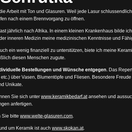
die Arbeit mit Ton und Glasuren. Weil jede Lasur schlussendlich e
fen nach einem Brennvorgang zu öffnen.
 fast jährlich nach Afrika. In einem kleinen Krankenhaus bilde i
 der inneren Medizin meine medizinischen Kenntnisse und Fähig
ch ein wenig finanziell zu unterstützen, biete ich meine Keram
ßlich diesen Menschen zugute.
ndividuelle Bestellungen und Wünsche entgegen
. Das Repert
, etc.) über Vasen, Blumentöpfe und Fliesen. Besondere Freude b
nd Unikate.
nnen Sie sich unter
www.keramikbedarf.at
ansehen und aussuch
ngen anfertigen.
Sie bitte
www.welte-glasuren.com
.
rund um Keramik ist auch
www.skokan.at
.