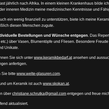
 fast jährlich nach Afrika. In einem kleinen Krankenhaus bilde i
 der inneren Medizin meine medizinischen Kenntnisse und Fähig
ch ein wenig finanziell zu unterstützen, biete ich meine Keram
ßlich diesen Menschen zugute.
ndividuelle Bestellungen und Wünsche entgegen
. Das Repert
, etc.) über Vasen, Blumentöpfe und Fliesen. Besondere Freude b
nd Unikate.
nnen Sie sich unter
www.keramikbedarf.at
ansehen und aussuch
ngen anfertigen.
Sie bitte
www.welte-glasuren.com
.
rund um Keramik ist auch
www.skokan.at
.
en über
christiane.schrutka@gmail.com
entgegen und freue mich
end aktualisiert.